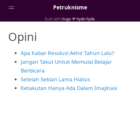
Petruknisme
Built with
Hugo
❤️
hyde-hyde
.
Home
Opini
Posts
Portfolio
Apa Kabar Resolusi Akhir Tahun Lalu?
Tentang
Jangan Takut Untuk Memulai Belajar
Berbicara
Setelah Sekian Lama Hiatus
Ketakutan Hanya Ada Dalam Imajinasi