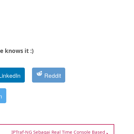
 knows it :)
LinkedIn
Reddit
m
IPTraf-NG Sebagai Real Time Console Based