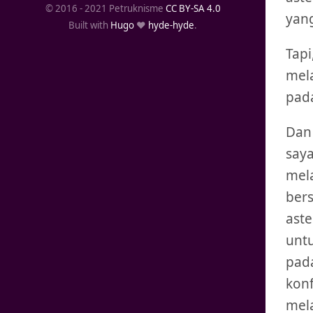
© 2016 - 2021 Petruknisme
CC BY-SA 4.0
yan
Built with
Hugo
❤️
hyde-hyde
.
Tapi
mela
pada
Dan 
say
mela
ber
aste
untu
pad
kon
mela