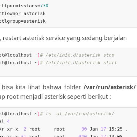
ctlpermissions
=
770
ctlowner
ctlgroup
, restart asterisk service yang sedang berjalan
ot@localhost ~
]
# /etc/init.d/asterisk stop
ot@localhost ~
]
# /etc/init.d/asterisk start
bisa kita lihat bahwa folder
/var/run/asterisk/
p root menjadi asterisk seperti berikut :
ot@localhost ~
]
# ls -al /var/run/asterisk/
al 
4
xr-xr-x  
2
 root     root      
80
 Jan 
17
 15:25 .

xr-xr-x 
31
 root     root     
940
 Jan 
17
 13:08 ..
