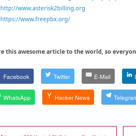
http://www.asterisk2billing.org
https://www.freepbx.org/
e this awesome article to the world, so everyone
Facebook
Twitter
E-Mail
WhatsApp
Hacker News
Telegra