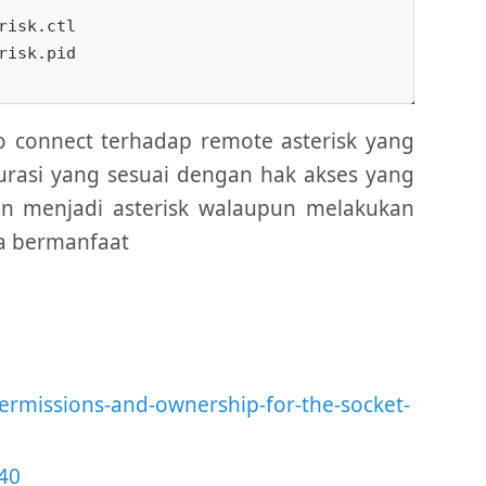
risk.ctl

risk.pid

to connect terhadap remote asterisk yang
urasi yang sesuai dengan hak akses yang
an menjadi asterisk walaupun melakukan
isa bermanfaat
permissions-and-ownership-for-the-socket-
40