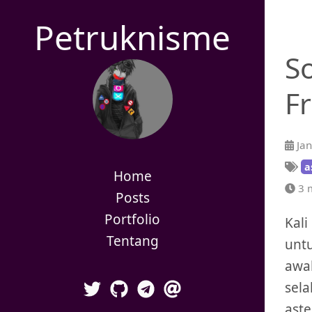
Petruknisme
So
F
Jan
a
Home
3 m
Posts
Portfolio
Kali
Tentang
untu
awa
sela
aste