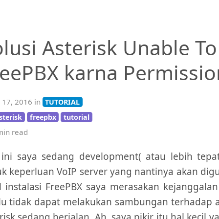
lusi Asterisk Unable To
reePBX karna Permissio
 17, 2016 in
TUTORIAL
sterisk
freepbx
tutorial
in read
 ini saya sedang development( atau lebih tepa
k keperluan VoIP server yang nantinya akan dig
l instalasi FreePBX saya merasakan kejanggala
lu tidak dapat melakukan sambungan terhadap as
risk sedang berjalan. Ah, saya pikir itu hal kecil