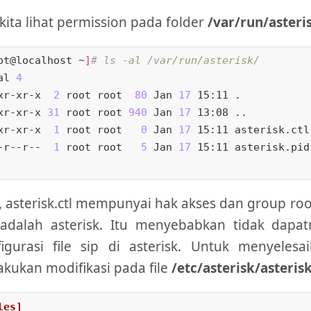
 kita lihat permission pada folder
/var/run/asteri
ot@localhost ~
]
# ls -al /var/run/asterisk/
al 
4
xr-xr-x  
2
 root root  
80
 Jan 
17
 15:11 .

xr-xr-x 
31
 root root 
940
 Jan 
17
 13:08 ..

xr-xr-x  
1
 root root   
0
 Jan 
17
 15:11 asterisk.ctl

-r--r--  
1
 root root   
5
 Jan 
17
 15:11 asterisk.pid

 asterisk.ctl mempunyai hak akses dan group r
 adalah asterisk. Itu menyebabkan tidak dap
figurasi file sip di asterisk. Untuk menyeles
kukan modifikasi pada file
/etc/asterisk/asteris
les]