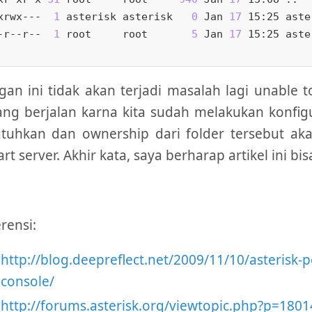
xrwx---  
1
 asterisk asterisk   
0
 Jan 
17
 15:25 aste
-r--r--  
1
 root     root       
5
 Jan 
17
 15:25 aste
an ini tidak akan terjadi masalah lagi unable 
ng berjalan karna kita sudah melakukan konfig
utuhkan dan ownership dari folder tersebut ak
art server. Akhir kata, saya berharap artikel ini b
rensi:
http://blog.deepreflect.net/2009/11/10/asterisk-
console/
http://forums.asterisk.org/viewtopic.php?p=1801