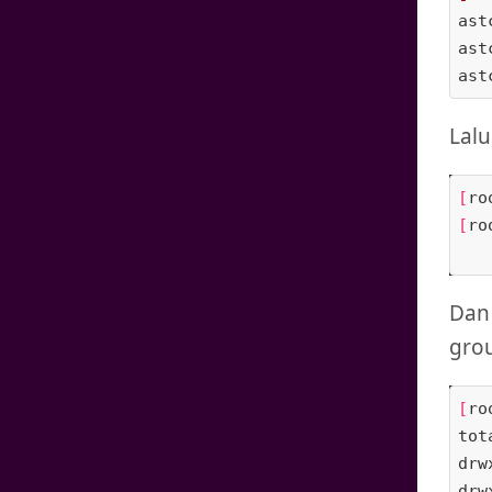
ast
ast
ast
Lalu
[
ro
[
ro
Dan 
grou
[
ro
tot
drw
drw