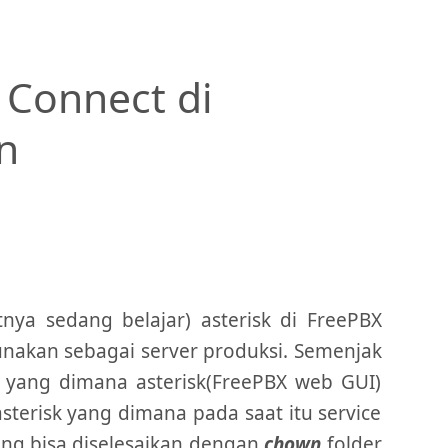
 Connect di
n
tnya sedang belajar) asterisk di FreePBX
unakan sebagai server produksi. Semenjak
n yang dimana asterisk(FreePBX web GUI)
terisk yang dimana pada saat itu service
 yang bisa diselesaikan dengan
chown
folder