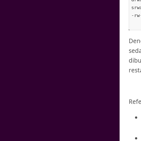
srw
-rw
Deng
seda
dib
rest
Refe