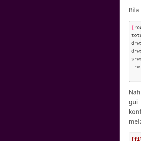
Bila
[
ro
tot
drw
drw
srw
-rw
Nah,
gui
kon
mela
[fi