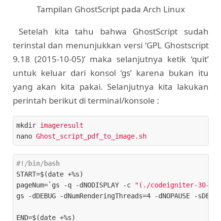
Tampilan GhostScript pada Arch Linux
Setelah kita tahu bahwa GhostScript sudah
terinstal dan menunjukkan versi ‘GPL Ghostscript
9.18 (2015-10-05)’ maka selanjutnya ketik ‘quit’
untuk keluar dari konsol ‘gs’ karena bukan itu
yang akan kita pakai. Selanjutnya kita lakukan
perintah berikut di terminal/konsole :
mkdir
imageresult
nano
Ghost_script_pdf_to_image.sh
#!/bin/bash                         
START=$(date +%s)                                   
pageNum=`gs -q -dNODISPLAY -c 
"(./codeigniter-30-de
gs -dDEBUG -dNumRenderingThreads=4 -dNOPAUSE -sDEVI
END=$(date +%s)                                     