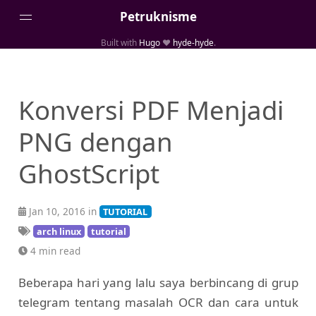
Petruknisme
Built with
Hugo
❤️
hyde-hyde
.
Home
Posts
Konversi PDF Menjadi
Portfolio
PNG dengan
Tentang
GhostScript
Jan 10, 2016 in
TUTORIAL
arch linux
tutorial
4 min read
Beberapa hari yang lalu saya berbincang di grup
telegram tentang masalah OCR dan cara untuk