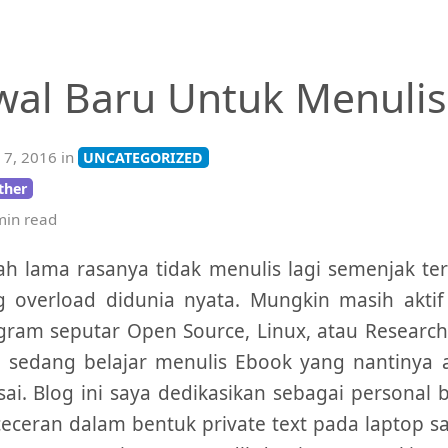
wal Baru Untuk Menulis
 7, 2016 in
UNCATEGORIZED
ther
in read
ah lama rasanya tidak menulis lagi semenjak t
g overload didunia nyata. Mungkin masih akti
gram seputar Open Source, Linux, atau Research
 sedang belajar menulis Ebook yang nantinya a
sai. Blog ini saya dedikasikan sebagai personal
eceran dalam bentuk private text pada laptop 