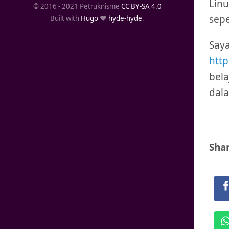
Linu
© 2016 - 2021 Petruknisme
CC BY-SA 4.0
sepe
Built with
Hugo
❤️
hyde-hyde
.
Saya
htt
bel
dala
Shar