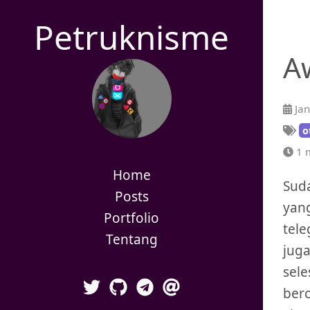
Petruknisme
A
Jan
o
1 m
Home
Sud
Posts
yan
Portfolio
tele
Tentang
juga
sele
berc