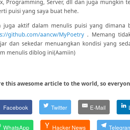
x, Programming, Server, dll dan juga mungkin t
rti puisi yang saya buat hehe.
 juga aktif dalam menulis puisi yang dimana bi
ps://github.com/aancw/MyPoetry
. Memang tidak
ajar dan sekedar menuangkan kondisi yang seda
m menulis diblog ini(Aamiin)
e this awesome article to the world, so everyone
Facebook
Twitter
E-Mail
WhatsApp
Hacker News
Telegra