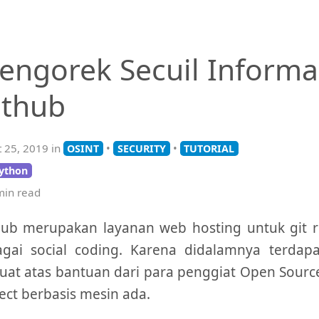
ngorek Secuil Informasi
ithub
 25, 2019 in
•
•
OSINT
SECURITY
TUTORIAL
ython
in read
Hub merupakan layanan web hosting untuk git r
agai social coding. Karena didalamnya terdapa
uat atas bantuan dari para penggiat Open Source
ect berbasis mesin ada.