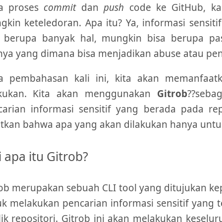
a proses
commit
dan
push
code ke GitHub, ka
kin keteledoran. Apa itu? Ya, informasi sensitif
a berupa banyak hal, mungkin bisa berupa pas
nnya yang dimana bisa menjadikan abuse atau pe
a pembahasan kali ini, kita akan memanfaat
akukan. Kita akan menggunakan
Gitrob
??seba
carian informasi sensitif yang berada pada re
tkan bahwa apa yang akan dilakukan hanya untuk
i apa itu Gitrob?
ob merupakan sebuah CLI tool yang ditujukan kep
k melakukan pencarian informasi sensitif yang 
ik repositori. Gitrob ini akan melakukan keselu