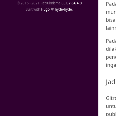
Pad
© 2016 - 2021 Petruknisme
CC BY-SA 4.0
Built with
Hugo
❤️
hyde-hyde
.
mung
bis
lai
Pad
dil
pen
inga
Jad
Gitr
untu
publ