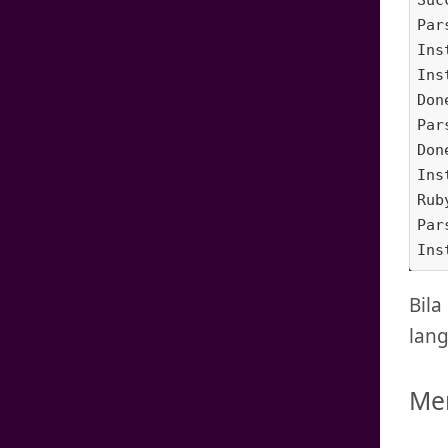
Par
Ins
Ins
Don
Par
Don
Ins
Rub
Par
Ins
Bila
lang
Me