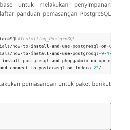
abase untuk melakukan penyimpanan
 daftar panduan pemasangan PostgreSQL
tgreSQL
#Installing_PostgreSQL
ials/how-to-
install
-
and
-
use
-postgresql-
on
-ubuntu
-
ials/how-
to
-
install
-
and
-
use
-postgresql
-9
-4
-
on
-deb
-
install
-postgresql-
and
-phppgadmin-
on
-opensuse-le
and
-
connect
-
to
-postgresql-
on
-fedora
-23
Lakukan pemasangan untuk paket berikut