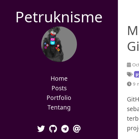
Petruknisme
Me
G
Oct
p
Home
9 m
Posts
Portfolio
Git
Tentang
seb
terb
proj