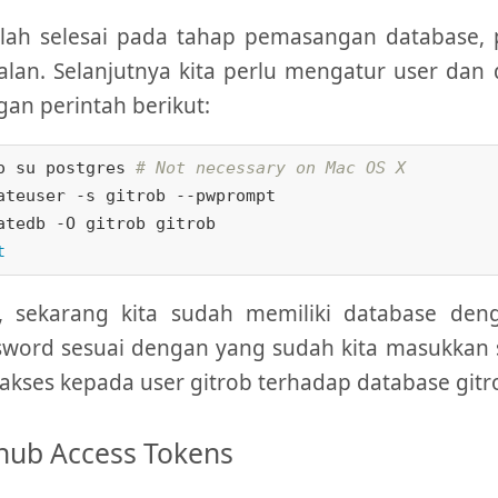
elah selesai pada tahap pemasangan database, 
alan. Selanjutnya kita perlu mengatur user dan
an perintah berikut:
o su postgres 
# Not necessary on Mac OS X
ateuser -s gitrob --pwprompt

t
, sekarang kita sudah memiliki database d
sword sesuai dengan yang sudah kita masukkan
akses kepada user gitrob terhadap database gitr
hub Access Tokens