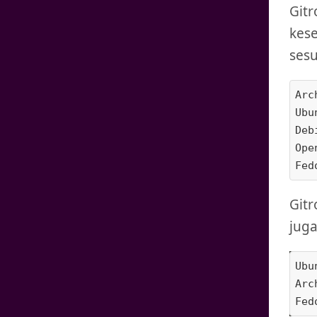
Git
kes
sesu
Arc
Ubu
Deb
Ope
Fed
Git
juga
Ubu
Arc