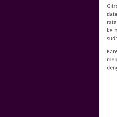
Git
data
rate
ke 
suda
Kar
memb
deng