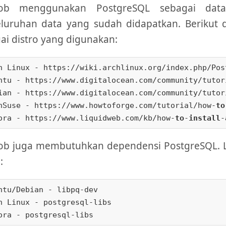
rob menggunakan PostgreSQL sebagai dat
eluruhan data yang sudah didapatkan. Berikut
ai distro yang digunakan:
h Linux - https://wiki.archlinux.org/index.php/Pos
ntu - https://www.digitalocean.com/community/tutor
ian - https://www.digitalocean.com/community/tutor
nSuse - https://www.howtoforge.com/tutorial/how-
to
ora - https://www.liquidweb.com/kb/how-
to
-
install
-
rob juga membutuhkan dependensi PostgreSQL. 
:
ntu/Debian - libpq-dev

h Linux - postgresql-libs
