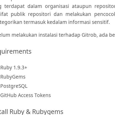
g terdapat dalam organisasi ataupun reposito
sifat publik repositori dan melakukan pencoc
tegorikan termasuk kedalam informasi sensitif.
lum melakukan instalasi terhadap Gitrob, ada be
quirements
Ruby 1.9.3+
RubyGems
PostgreSQL
GitHub Access Tokens
tall Ruby & Rubygems