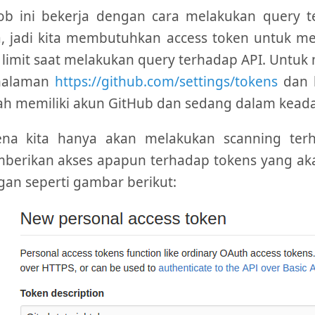
rob ini bekerja dengan cara melakukan query 
, jadi kita membutuhkan access token untuk menj
 limit saat melakukan query terhadap API. Unt
halaman
https://github.com/settings/tokens
dan k
h memiliki akun GitHub dan sedang dalam keada
ena kita hanya akan melakukan scanning terha
erikan akses apapun terhadap tokens yang akan
an seperti gambar berikut: