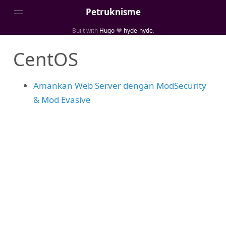
Petruknisme
Built with
Hugo
❤️
hyde-hyde
.
Home
CentOS
Posts
Portfolio
Amankan Web Server dengan ModSecurity
Tentang
& Mod Evasive