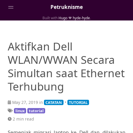
Petruknisme
Built with
Hugo
❤️
hyde-hyde
.
Home
Posts
Aktifkan Dell
Portfolio
WLAN/WWAN Secara
Tentang
Simultan saat Ethernet
Terhubung
May 27, 2019 in
•
CATATAN
TUTORIAL
linux
tutorial
2 min read
Semenjak migrasi laptop ke Dell dan dilakukan