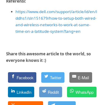
Referensi:
https://www.dell.com/support/article/id/en/i
ddhs1/sln151679/how-to-setup-both-wired-
and-wireless-networks-to-work-at-same-
time-on-a-latitude-system?lang=en
Share this awesome article to the world, so
everyone knows it :)
Facebook
Twitter
E-Mail
LinkedIn
Reddit
WhatsApp